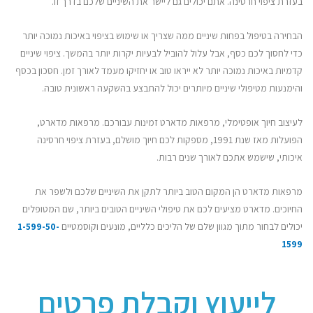
בעזרת ציפוי חרסינה. אתם יכולים גם ליישר את השיניים שלכם בדרך זו.
הבחירה בטיפול בפחות שיניים ממה שצריך או שימוש בציפוי באיכות נמוכה יותר
כדי לחסוך לכם כסף, אבל עלול להוביל לבעיות יקרות יותר בהמשך. ציפוי שיניים
קדמיות באיכות נמוכה יותר לא ייראו טוב או יחזיקו מעמד לאורך זמן. חסכון בכסף
והימנעות מטיפולי שיניים מיותרים יכול להתבצע בהשקעה ראשונית טובה.
לעיצוב חיוך אופטימלי, מרפאות מדארט זמינות עבורכם. מרפאות מדארט,
הפועלות מאז שנת 1991, מספקות לכם חיוך מושלם, בעזרת ציפוי חרסינה
איכותי, שישמש אתכם לאורך שנים רבות.
מרפאות מדארט הן המקום הטוב ביותר לתקן את השיניים שלכם ולשפר את
החיוכים. מדארט מציעים לכם את טיפולי השיניים הטובים ביותר, שם המטופלים
יכולים לבחור מתוך מגוון שלם של הליכים כלליים, מונעים וקוסמטיים
1-599-50-
1599
לייעוץ וקבלת פרטים