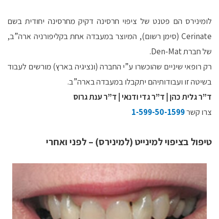
לומינירס הם פטנט של ציפוי חרסינה דקיק מחרסינה יחודית בשם
Cerinate (סימן רשום), המיוצר במעבדה אחת בקליפורניה ארה”ב,
של חברת Den-Mat.
רק רופאי שיניים שהוכשרו ע”י החברה (ונציגיה בארץ) מורשים לעבוד
בשיטה זו ועבודותיהם יתקבלו במעבדה בארה”ב.
ד”ר גלית כהן | ד”ר גדי ודנאי | ד”ר ענת גרוס
צרו קשר
1-599-50-1599​
טיפול בציפוי למינייט (למינירס) – לפני ואחרי