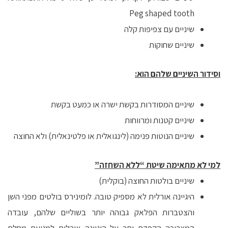
Peg shaped tooth
שיניים עם צפיפות קלה
שיניים שחוקות
וסידור השיניים שלהם הוא:
שיניים המסודרות בקשת ישרה או כמעט בקשת
שיניים קטנות ומרווחות
שיניים הנוטות פנימה (לינגואלית או פלטינאלית) ולא החוצה
למי לא מתאימה שיטת “ללא השחזה”
שיניים בולטות החוצה (בוקלית)
היגיינה אורלית לא מספיק טובה. לומינירס בולטים מפני השן
והצטברות הפלאק גבוהה יותר בשוליים שלהם, עובדה
המצריכה הקפדת יתר על היגיינה אורלית למניעת מחלת