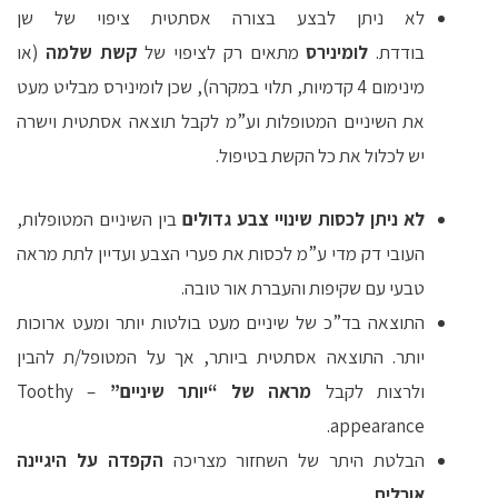
לא ניתן לבצע בצורה אסתטית ציפוי של שן
בודדת.
לומיני
רס
מתאים רק לציפוי של
קשת שלמה
(או
מינימום 4 קדמיות, תלוי במקרה), שכן לומינירס מבליט מעט
את השיניים המטופלות וע”מ לקבל תוצאה אסתטית וישרה
יש לכלול את כל הקשת בטיפול.
לא ניתן לכסות שינויי צבע גדולים
בין השיניים המטופלות,
העובי דק מדי ע”מ לכסות את פערי הצבע ועדיין לתת מראה
טבעי עם שקיפות והעברת אור טובה.
התוצאה בד”כ של שיניים מעט בולטות יותר ומעט ארוכות
יותר. התוצאה אסתטית ביותר, אך על המטופל/ת להבין
ולרצות לקבל
מראה של “יותר שיניים”
– Toothy
appearance.
הבלטת היתר של השחזור מצריכה
הקפדה על היגיינה
אורלית
.