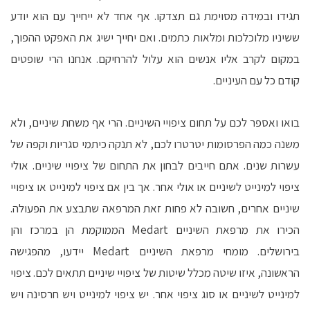
תגידו ובמידה מסוימת גם תצדקו. אף אחד לא ייחייך עם הוא יודע
ששיניו מלוכלכות ומלאות כתמים. ואם יחייך ישיג את האפקט ההפוך,
במקום לקרב אליו אנשים הוא עלול להרחיקם. אנחנו הרי שופטים
קודם כל עם העיניים.
בואו ואספר לכם על תחום ציפויי השיניים. הרי אף משחת שיניים, ולא
משנה כמה הפרסומות יטרטרו לכם, לא תנקה כיתמי סגריות וקפה של
עשרות שנים. אתם חייבים לבחון את התחום של ציפויי שיניים. אולי
ציפוי למינייט לשיניים או אולי אחר. אך בין אם ציפוי למינייט או ציפויי
שיניים אחרים, חשובה לא פחות זאת המרפאה שתבצע את הפעולה.
הכירו את מרפאת השיניים Medart הממוקמת הן במרכז והן
בירושלים. מומחי מרפאת השיניים Medart יידעו, מהפגישה
הראשונה, איזו שיטה מכלל שיטות של ציפויי שיניים תתאים לכם. ציפוי
למינייט לשיניים או סוג ציפוי אחר. יש ציפוי למינייט ויש חרסינה ויש