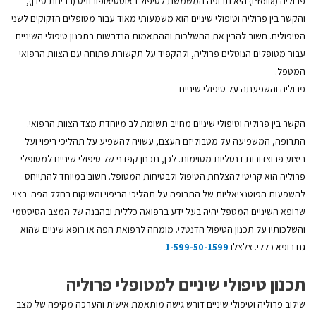
פרוליה (Prolia) היא תרופה המשמשת לטיפול באוסטיאופורוזיס (בריחת סידן),
והקשר בין פרוליה וטיפולי שיניים הוא משמעותי מאוד עבור מטופלים הזקוקים לשני
הטיפולים. חשוב להבין את ההשלכות וההתאמות הנדרשות בתכנון טיפולי השיניים
עבור מטופלים הנוטלים פרוליה, ולהקפיד על תקשורת פתוחה עם הצוות הרפואי
המטפל.
פרוליה והשפעתה על טיפולי שיניים
הקשר בין פרוליה וטיפולי שיניים מחייב תשומת לב מיוחדת מצד הצוות הרפואי.
התרופה, המשפיעה על מטבוליזם העצם, עשויה להשפיע על תהליכי ריפוי ועל
ביצוע פרוצדורות דנטליות מסוימות. לכן, תכנון קפדני של טיפולי שיניים למטופלי
פרוליה הוא קריטי להצלחת הטיפול ולבטיחות המטופל. חשוב במיוחד להתייחס
להשפעות הפוטנציאליות של התרופה על תהליכי הריפוי והשיקום בחלל הפה. רצוי
שרופא השיניים המטפל יהיה בעל ידע ברפואה כללית ובהבנה של המצב הסיסטמי
והשלכותיו על תכנון הטיפול הדנטלי. מומחה לרפואת הפה או רופא שיניים שהוא
גם רופא כללי. צלצלו
1-599-50-1599​
תכנון טיפולי שיניים למטופלי פרוליה
שילוב פרוליה וטיפולי שיניים דורש גישה מותאמת אישית והערכה מקיפה של מצב