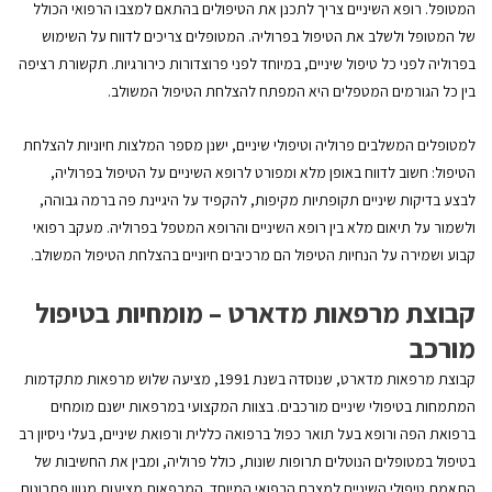
המטופל. רופא השיניים צריך לתכנן את הטיפולים בהתאם למצבו הרפואי הכולל
של המטופל ולשלב את הטיפול בפרוליה. המטופלים צריכים לדווח על השימוש
בפרוליה לפני כל טיפול שיניים, במיוחד לפני פרוצדורות כירורגיות. תקשורת רציפה
בין כל הגורמים המטפלים היא המפתח להצלחת הטיפול המשולב.
למטופלים המשלבים פרוליה וטיפולי שיניים, ישנן מספר המלצות חיוניות להצלחת
הטיפול: חשוב לדווח באופן מלא ומפורט לרופא השיניים על הטיפול בפרוליה,
לבצע בדיקות שיניים תקופתיות מקיפות, להקפיד על היגיינת פה ברמה גבוהה,
ולשמור על תיאום מלא בין רופא השיניים והרופא המטפל בפרוליה. מעקב רפואי
קבוע ושמירה על הנחיות הטיפול הם מרכיבים חיוניים בהצלחת הטיפול המשולב.
קבוצת מרפאות מדארט – מומחיות בטיפול
מורכב
קבוצת מרפאות מדארט, שנוסדה בשנת 1991, מציעה שלוש מרפאות מתקדמות
המתמחות בטיפולי שיניים מורכבים. בצוות המקצועי במרפאות ישנם מומחים
ברפואת הפה ורופא בעל תואר כפול ברפואה כללית ורפואת שיניים, בעלי ניסיון רב
בטיפול במטופלים הנוטלים תרופות שונות, כולל פרוליה, ומבין את החשיבות של
התאמת טיפולי השיניים למצבם הרפואי המיוחד. המרפאות מציעות מגוון פתרונות