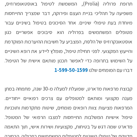
תרופת פרוליה (Prolia), המשמשת לטיפול באוסטאופורוזיס,
משפיעה על תהליכי בניית העצם ופירוקה, דבר שמצריך התייחסות
מיוחדת בעת טיפולי שיניים. אחד הסיכונים בטיפול בשיניים עבור
מטופלים המשתמשים בפרוליה הוא סיבוכים אפשריים כגון
אוסטאונקרוזיס של הלסת, המצביע על חשיבות ההיערכות המוקדמת
והייעוץ המקצועי. לפני תחילת טיפול, מומלץ ליידע את רופא השיניים
על השימוש בתרופה כדי לאפשר תכנון מותאם אישית של הטיפול.
דברו עם המומחים שלנו
1-599-50-1599​
קבוצת מרפאות מדארט, שפועלת למעלה מ-30 שנה, מתמחה במתן
מענה מקצועי ומותאם למטופלים עם צרכים רפואיים ייחודיים.
המרפאות מציעות צוות רופאים מומחים, שיטות מתקדמות ותוכניות
טיפול אישיות המשלבות התייחסות למצבו הרפואי של המטופל.
מדארט שמה דגש על בטיחות, מקצועיות ושירות אישי, תוך התאמה
מדויקת של טיפולי השיניים למטופלים המשתמשים בפרוליה. הבחירה